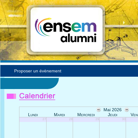
Proposer un évènement
Mai 2026
Lundi
Mardi
Mercredi
Jeudi
Ven
27
28
29
30